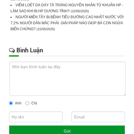
VIÊM LOÉT DẠ DÀY TÁ TRÀNG NGUYÊN NHÂN TỪ KHUẨN HP -
LÀM SAO KHI BỊ HP DƯƠNG TÍNH?
(22/05/2025)
NGƯỜI MIỀN TÂY BỊ BỆNH TIỂU ĐƯỜNG CAO NHẤT NƯỚC VỚI
7,2% NGƯỜI DÂN MẮC PHẢI. GIẢI PHÁP NÀO GIÚP BÀ CON NGỪA
BIẾN CHỨNG?
(22/05/2025)
Bình Luận
Anh
Chị
Gửi