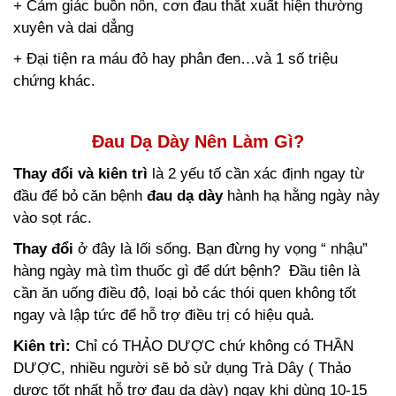
+ Cảm giác buồn nôn, cơn đau thắt xuất hiện thường
xuyên và dai dẳng
+ Đại tiện ra máu đỏ hay phân đen…và 1 số triệu
chứng khác.
Đau Dạ Dày Nên Làm Gì?
Thay đổi và kiên trì
là 2 yếu tố cần xác định ngay từ
đầu để bỏ căn bệnh
đau dạ dày
hành hạ hằng ngày này
vào sọt rác.
Thay đổi
ở đây là lối sống. Bạn đừng hy vọng “ nhậu”
hàng ngày mà tìm thuốc gì để dứt bệnh? Đầu tiên là
cần ăn uống điều độ, loại bỏ các thói quen không tốt
ngay và lập tức để hỗ trợ điều trị có hiệu quả.
Kiên trì:
Chỉ có THẢO DƯỢC chứ không có THẦN
DƯỢC, nhiều người sẽ bỏ sử dụng Trà Dây ( Thảo
dược tốt nhất hỗ trợ đau dạ dày) ngay khi dùng 10-15