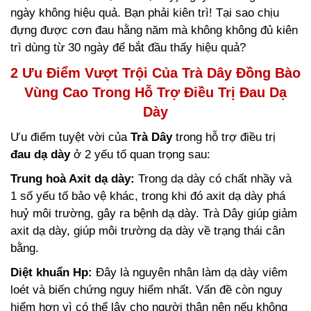
ngày không hiệu quả. Bạn phải kiên trì! Tại sao chịu
đựng được cơn đau hằng năm mà không không đủ kiên
trì dùng từ 30 ngày để bắt đầu thấy hiệu quả?
2 Ưu Điểm Vượt Trội Của Trà Dây Đồng Bào
Vùng Cao Trong Hỗ Trợ Điều Trị Đau Dạ
Dày
Ưu điểm tuyệt vời của
Trà Dây
trong hỗ trợ điều trị
đau dạ dày
ở 2 yếu tố quan trọng sau:
Trung hoà Axit dạ dày:
Trong dạ dày có chất nhầy và
1 số yếu tố bảo vệ khác, trong khi đó axit dạ dày phá
huỷ môi trường, gây ra bệnh dạ dày. Trà Dây giúp giảm
axit dạ dày, giúp môi trường dạ dày về trạng thái cân
bằng.
Diệt khuẩn Hp:
Đây là nguyên nhân làm dạ dày viêm
loét và biến chứng nguy hiểm nhất. Vấn đề còn nguy
hiểm hơn vì có thể lây cho người thân nên nếu không