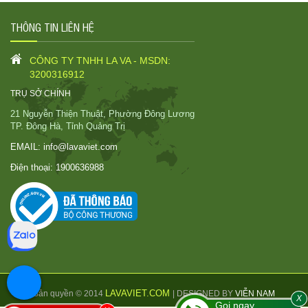
THÔNG TIN LIÊN HỆ
CÔNG TY TNHH LA VA - MSDN:
3200316912
TRỤ SỞ CHÍNH
21 Nguyễn Thiện Thuật, Phường Đông Lương
TP. Đông Hà, Tỉnh Quảng Trị
EMAIL:
info@lavaviet.com
Điện thoại:
1900636988
LAVAVIET.COM
Bản quyền © 2014
| DESIGNED BY
VIỄN NAM
X
Gọi ngay