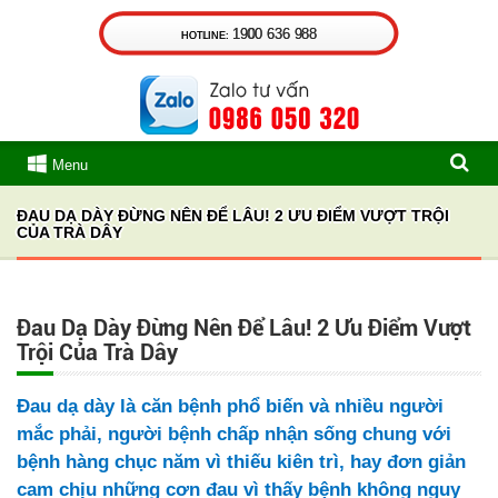
1900 636 988
HOTLINE:
Menu
ĐAU DẠ DÀY ĐỪNG NÊN ĐỂ LÂU! 2 ƯU ĐIỂM VƯỢT TRỘI
CỦA TRÀ DÂY
Đau Dạ Dày Đừng Nên Để Lâu! 2 Ưu Điểm Vượt
Trội Của Trà Dây
Đau dạ dày
là căn bệnh phổ biến và nhiều người
mắc phải, người bệnh chấp nhận sống chung với
bệnh
hàng chục năm
vì thiếu kiên trì, hay đơn giản
cam chịu những cơn đau vì thấy bệnh không nguy