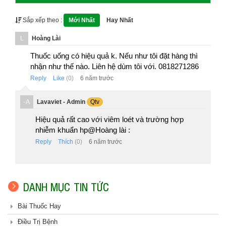
Sắp xếp theo :
Mới Nhất
Hay Nhất
L
Hoàng Lài
Thuốc uống có hiệu quả k. Nếu như tôi đặt hàng thì
nhận như thế nào. Liên hệ dùm tôi với. 0818271286
Reply
Like
(0)
6 năm trước
-A
Lavaviet - Admin
Qtv
Hiệu quả rất cao với viêm loét và trường hợp
nhiễm khuẩn hp@Hoàng lài :
Reply
Thích
(0)
6 năm trước
DANH MỤC TIN TỨC
Bài Thuốc Hay
Điều Trị Bệnh