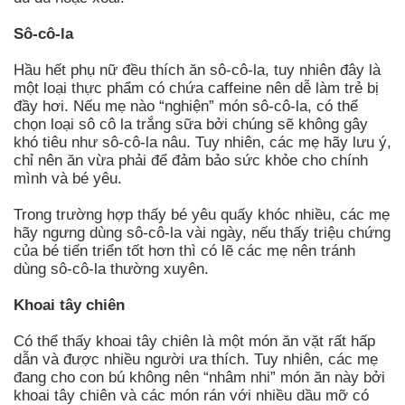
Sô-cô-la
Hầu hết phụ nữ đều thích ăn sô-cô-la, tuy nhiên đây là
một loại thực phẩm có chứa caffeine nên dễ làm trẻ bị
đầy hơi. Nếu mẹ nào “nghiện” món sô-cô-la, có thể
chọn loại sô cô la trắng sữa bởi chúng sẽ không gây
khó tiêu như sô-cô-la nâu. Tuy nhiên, các mẹ hãy lưu ý,
chỉ nên ăn vừa phải để đảm bảo sức khỏe cho chính
mình và bé yêu.
Trong trường hợp thấy bé yêu quấy khóc nhiều, các mẹ
hãy ngưng dùng sô-cô-la vài ngày, nếu thấy triệu chứng
của bé tiến triển tốt hơn thì có lẽ các mẹ nên tránh
dùng sô-cô-la thường xuyên.
Khoai tây chiên
Có thể thấy khoai tây chiên là một món ăn vặt rất hấp
dẫn và được nhiều người ưa thích. Tuy nhiên, các mẹ
đang cho con bú không nên “nhâm nhi” món ăn này bởi
khoai tây chiên và các món rán với nhiều dầu mỡ có