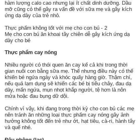
hàm lượng calo cao nhưng lại ít chất dinh dưỡng. Dầu
mỡ cũng có thể gây ra vấn đề với sữa mẹ và gây kích
ứng dạ dày của trẻ nhỏ.
Thực phẩm không tốt với mẹ cho con bú - 2
Mẹ cho con bú ăn khoai tây chiên dễ gây kích ứng dạ
dày cho bé
Thực phẩm cay nóng
Nhiều người có thói quen ăn cay kể cả khi trong thời
gian nuôi con bằng sữa mẹ. Thế nhưng điều này có thế
khiến bé ngứa ngáy và khóc quấy hàng giờ. Thậm chí,
nếu quá lạm dụng sẽ khiến các bé bị tiêu chảy, đau dạ
dày, mẩn ngứa, mụn nhọt khắp người, tệ hơn là nôn
mửa hoặc đau bụng dữ dội.
Chính vì vậy, khi đang trong thời kỳ cho con bú các mẹ
nên tránh ăn những loại thực phẩm cay nóng gây ảnh
hưởng không tốt đến trẻ như ớt, hạt tiêu, cà-ri, hành tây
và quế nhé.
Đậu phộng (lạc)