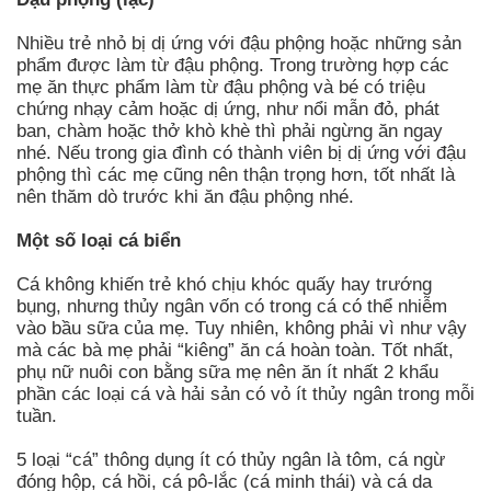
Nhiều trẻ nhỏ bị dị ứng với đậu phộng hoặc những sản
phẩm được làm từ đậu phộng. Trong trường hợp các
mẹ ăn thực phẩm làm từ đậu phộng và bé có triệu
chứng nhạy cảm hoặc dị ứng, như nổi mẫn đỏ, phát
ban, chàm hoặc thở khò khè thì phải ngừng ăn ngay
nhé. Nếu trong gia đình có thành viên bị dị ứng với đậu
phộng thì các mẹ cũng nên thận trọng hơn, tốt nhất là
nên thăm dò trước khi ăn đậu phộng nhé.
Một số loại cá biển
Cá không khiến trẻ khó chịu khóc quấy hay trướng
bụng, nhưng thủy ngân vốn có trong cá có thể nhiễm
vào bầu sữa của mẹ. Tuy nhiên, không phải vì như vậy
mà các bà mẹ phải “kiêng” ăn cá hoàn toàn. Tốt nhất,
phụ nữ nuôi con bằng sữa mẹ nên ăn ít nhất 2 khẩu
phần các loại cá và hải sản có vỏ ít thủy ngân trong mỗi
tuần.
5 loại “cá” thông dụng ít có thủy ngân là tôm, cá ngừ
đóng hộp, cá hồi, cá pô-lắc (cá minh thái) và cá da