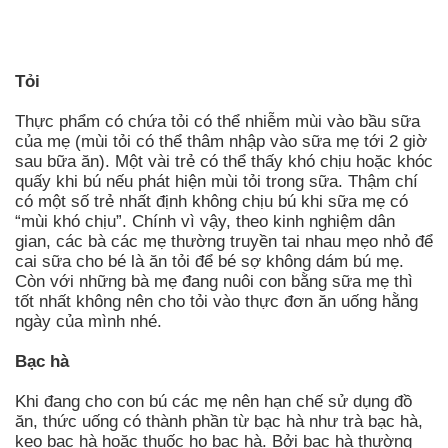
Tỏi
Thực phẩm có chứa tỏi có thể nhiễm mùi vào bầu sữa
của mẹ (mùi tỏi có thể thâm nhập vào sữa mẹ tới 2 giờ
sau bữa ăn). Một vài trẻ có thể thấy khó chịu hoặc khóc
quấy khi bú nếu phát hiện mùi tỏi trong sữa. Thậm chí
có một số trẻ nhất định không chịu bú khi sữa mẹ có
“mùi khó chịu”. Chính vì vậy, theo kinh nghiệm dân
gian, các bà các mẹ thường truyền tai nhau mẹo nhỏ để
cai sữa cho bé là ăn tỏi để bé sợ không dám bú mẹ.
Còn với những bà mẹ đang nuôi con bằng sữa mẹ thì
tốt nhất không nên cho tỏi vào thực đơn ăn uống hằng
ngày của mình nhé.
Bạc hà
Khi đang cho con bú các mẹ nên hạn chế sử dụng đồ
ăn, thức uống có thành phần từ bạc hà như trà bạc hà,
kẹo bạc hà hoặc thuốc ho bạc hà. Bởi bạc hà thường