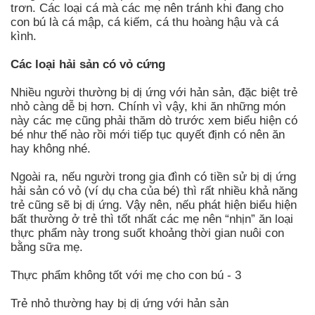
trơn. Các loại cá mà các mẹ nên tránh khi đang cho
con bú là cá mập, cá kiếm, cá thu hoàng hậu và cá
kình.
Các loại hải sản có vỏ cứng
Nhiều người thường bị dị ứng với hản sản, đặc biệt trẻ
nhỏ càng dễ bị hơn. Chính vì vậy, khi ăn những món
này các mẹ cũng phải thăm dò trước xem biểu hiện có
bé như thế nào rồi mới tiếp tục quyết định có nên ăn
hay không nhé.
Ngoài ra, nếu người trong gia đình có tiền sử bị dị ứng
hải sản có vỏ (ví dụ cha của bé) thì rất nhiều khả năng
trẻ cũng sẽ bị dị ứng. Vậy nên, nếu phát hiện biểu hiện
bất thường ở trẻ thì tốt nhất các mẹ nên “nhịn” ăn loại
thực phẩm này trong suốt khoảng thời gian nuôi con
bằng sữa mẹ.
Thực phẩm không tốt với mẹ cho con bú - 3
Trẻ nhỏ thường hay bị dị ứng với hản sản