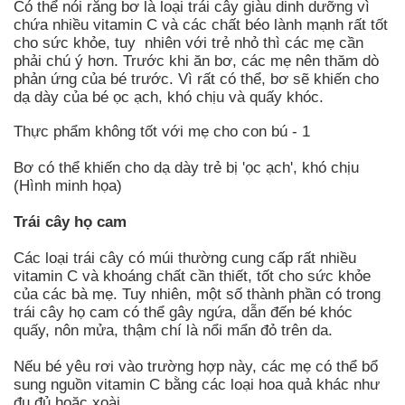
Có thể nói rằng bơ là loại trái cây giàu dinh dưỡng vì
chứa nhiều vitamin C và các chất béo lành mạnh rất tốt
cho sức khỏe, tuy nhiên với trẻ nhỏ thì các mẹ cần
phải chú ý hơn. Trước khi ăn bơ, các mẹ nên thăm dò
phản ứng của bé trước. Vì rất có thể, bơ sẽ khiến cho
dạ dày của bé ọc ạch, khó chịu và quấy khóc.
Thực phẩm không tốt với mẹ cho con bú - 1
Bơ có thể khiến cho dạ dày trẻ bị 'ọc ạch', khó chịu
(Hình minh họa)
Trái cây họ cam
Các loại trái cây có múi thường cung cấp rất nhiều
vitamin C và khoáng chất cần thiết, tốt cho sức khỏe
của các bà mẹ. Tuy nhiên, một số thành phần có trong
trái cây họ cam có thể gây ngứa, dẫn đến bé khóc
quấy, nôn mửa, thậm chí là nổi mẩn đỏ trên da.
Nếu bé yêu rơi vào trường hợp này, các mẹ có thể bổ
sung nguồn vitamin C bằng các loại hoa quả khác như
đu đủ hoặc xoài.